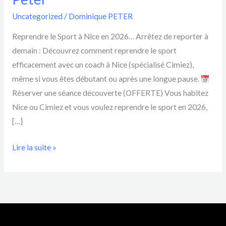
Nice
en
Uncategorized
/
Dominique PETER
2026
Reprendre le Sport à Nice en 2026… Arrêtez de reporter à
:
demain : Découvrez comment reprendre le sport
Guide
efficacement avec un coach à Nice (spécialisé Cimiez),
Complet
même si vous êtes débutant ou après une longue pause.
avec
Réserver une séance découverte (OFFERTE) Vous habitez
un
Nice ou Cimiez et vous voulez reprendre le sport en 2026,
Coach
[…]
à
Cimiez
Lire la suite »
|
Dominique
Peter