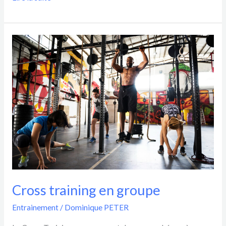
Cross
training
en
groupe
Cross training en groupe
Entrainement
/
Dominique PETER